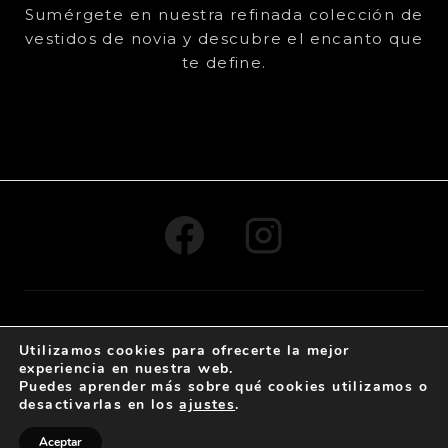
Sumérgete en nuestra refinada colección de
vestidos de novia y descubre el encanto que
te define.
© 2024 , Todos los derechos reservados -
By Claus
Utilizamos cookies para ofrecerte la mejor
Creativo
experiencia en nuestra web.
Puedes aprender más sobre qué cookies utilizamos o
desactivarlas en los
ajustes
.
Aviso Legal
-
Política de cookies
-
Protección de
datos
Aceptar