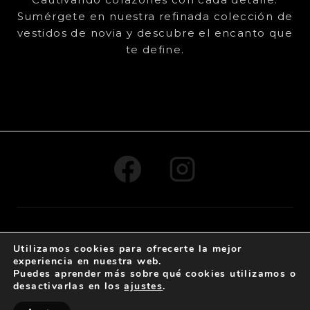
Sumérgete en nuestra refinada colección de
vestidos de novia y descubre el encanto que
te define.
© 2024 , Todos los derechos reservados -
By Claus
Utilizamos cookies para ofrecerte la mejor
Creativo
experiencia en nuestra web.
Puedes aprender más sobre qué cookies utilizamos o
desactivarlas en los
ajustes
.
Aviso Legal
-
Política de cookies
-
Protección de
datos