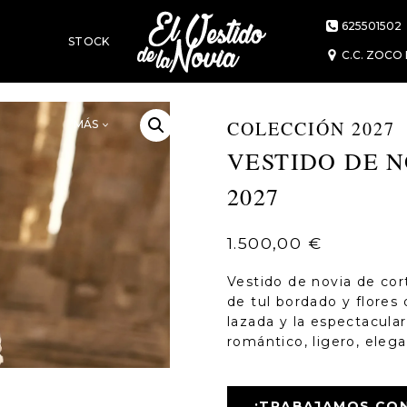
625501502
STOCK
C.C. ZOCO 
O DE NOVIA PARAJE ADRIANA ALIER 2027
COLECCIÓN 2027
MÁS
VESTIDO DE N
2027
1.500,00
€
Vestido de novia de cor
de tul bordado y flores 
lazada y la espectacular
romántico, ligero, eleg
¡TRABAJAMOS CON 