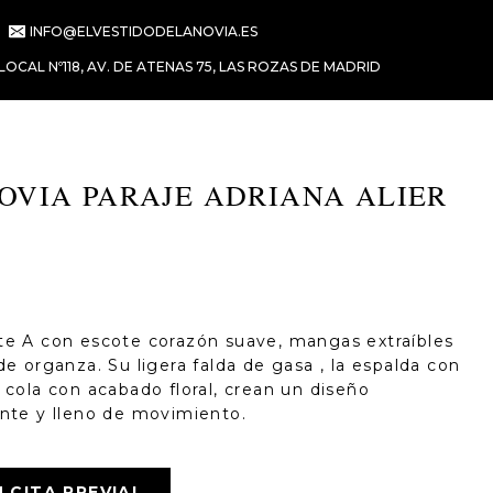
INFO@ELVESTIDODELANOVIA.ES
LOCAL Nº118, AV. DE ATENAS 75, LAS ROZAS DE MADRID
OVIA PARAJE ADRIANA ALIER
te A con escote corazón suave, mangas extraíbles
de organza. Su ligera falda de gasa , la espalda con
 cola con acabado floral, crean un diseño
ante y lleno de movimiento.
CITA PREVIA!