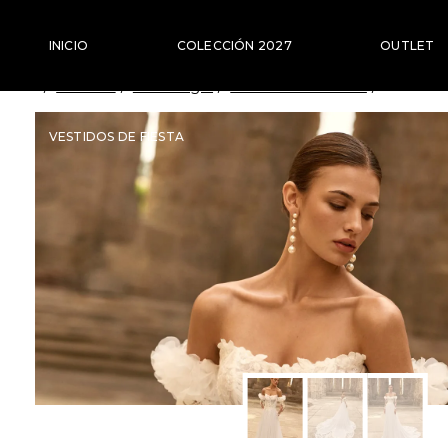
Saltar
al
INICIO
COLECCIÓN 2027
OUTLET
Contenido
/
Tienda
/
Catálogo
/
Colección 2027
/
VESTID
VESTIDOS DE FIESTA