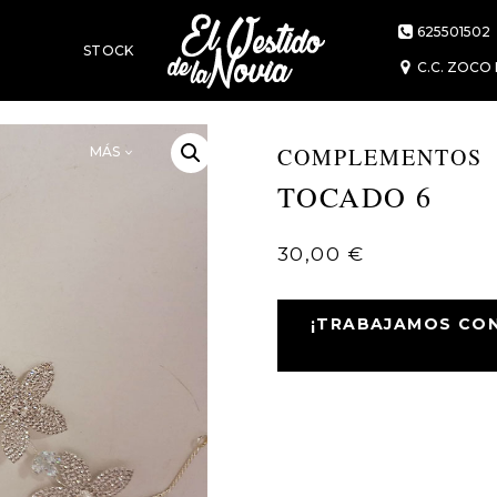
625501502
STOCK
C.C. ZOCO 
 6
COMPLEMENTOS
MÁS
TOCADO 6
30,00
€
¡TRABAJAMOS CON 