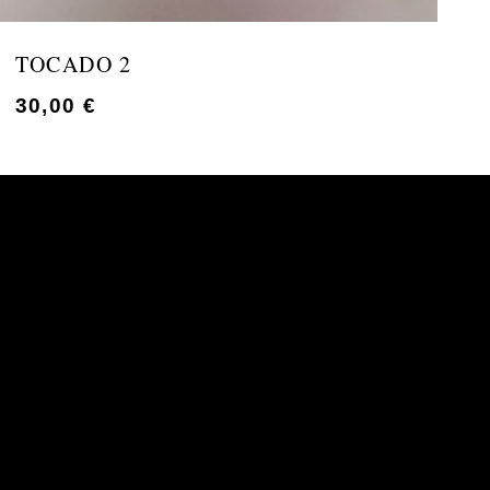
TOCADO 2
T
30,00
€
4