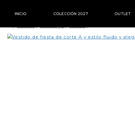
Saltar
al
INICIO
COLECCIÓN 2027
OUTLET
Contenido
/
Tienda
/
Catálogo
/
Fiesta
/
VESTIDO DE FIE
VESTIDOS DE FIESTA