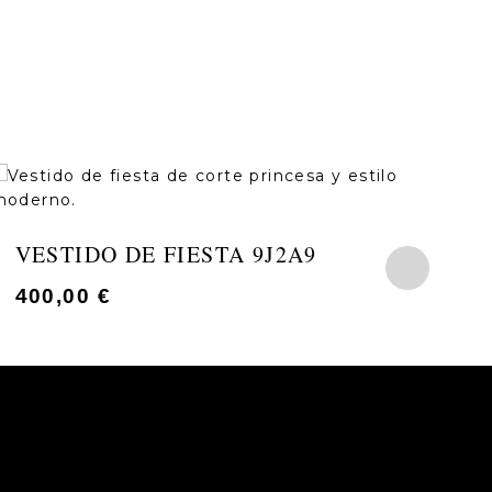
VESTIDO DE FIESTA 9J2A9
V
400,00
€
4