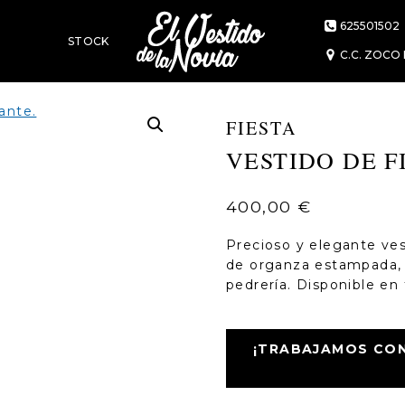
625501502
STOCK
C.C. ZOCO 
STA 1G125
FIESTA
MÁS
VESTIDO DE F
400,00
€
Precioso y elegante ves
de organza estampada, 
pedrería. Disponible en t
¡TRABAJAMOS CON 