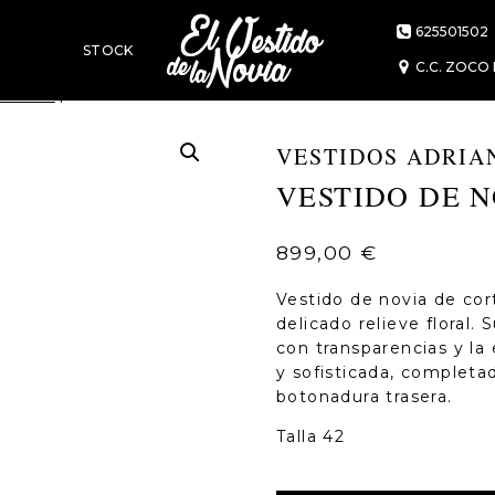
625501502
STOCK
C.C. ZOCO 
 Alier
/
VESTIDO DE NOVIA AYLA ADRIANA ALIER
VESTIDOS ADRIA
MÁS
VESTIDO DE 
899,00
€
Vestido de novia de co
delicado relieve floral.
con transparencias y la
y sofisticada, completa
botonadura trasera.
Talla 42