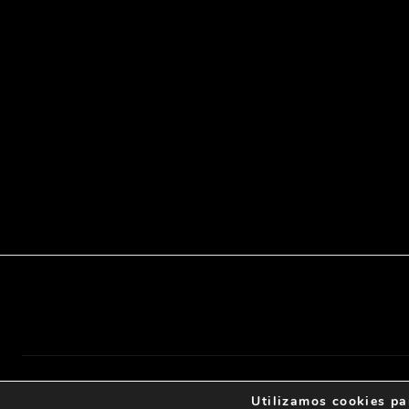
© 2024 , Todos los derechos reservados -
By Claus Creati
Utilizamos cookies pa