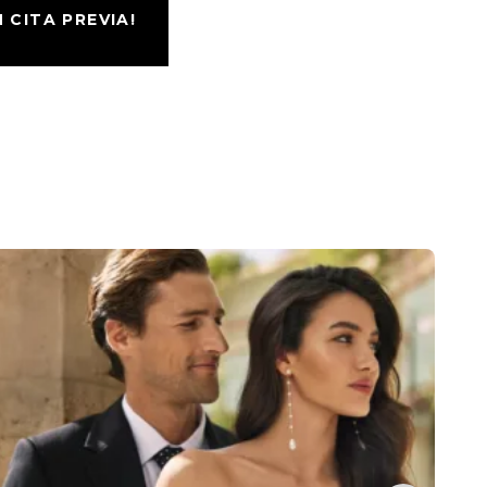
CITA PREVIA!
V
A
1