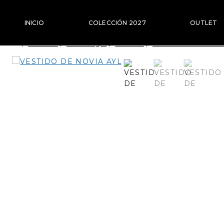
Saltar
al
INICIO
COLECCIÓN 2027
OUTLET
Contenido
/
Tienda
/
Catálogo
/
Outlet
/
Vestidos Adriana
VESTIDOS DE FIESTA