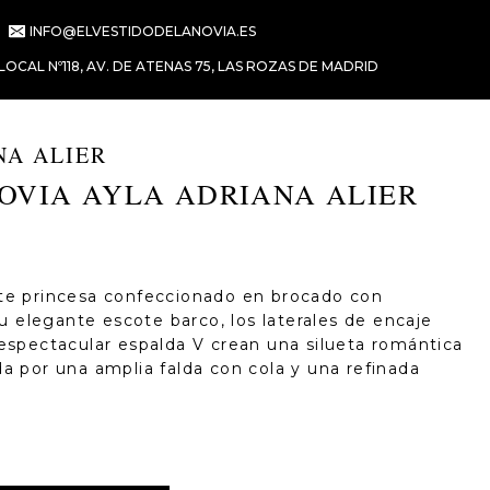
INFO@ELVESTIDODELANOVIA.ES
LOCAL Nº118, AV. DE ATENAS 75, LAS ROZAS DE MADRID
NA ALIER
NOVIA AYLA ADRIANA ALIER
rte princesa confeccionado en brocado con
 Su elegante escote barco, los laterales de encaje
 espectacular espalda V crean una silueta romántica
da por una amplia falda con cola y una refinada