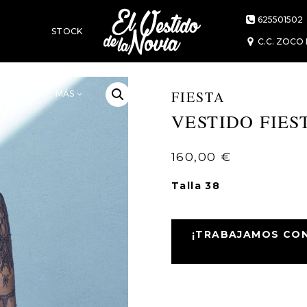
625501502
STOCK
C.C. ZOCO 
FIESTA
MÁS
VESTIDO FIES
160,00
€
Talla 38
¡TRABAJAMOS CON 