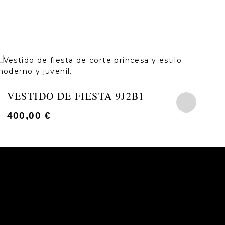
VESTIDO DE FIESTA 9J2B1
V
400,00
€
9