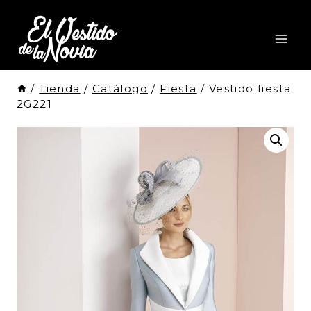
Saltar
al
Contenido
/
Tienda
/
Catálogo
/
Fiesta
/
Vestido fiesta
2G221