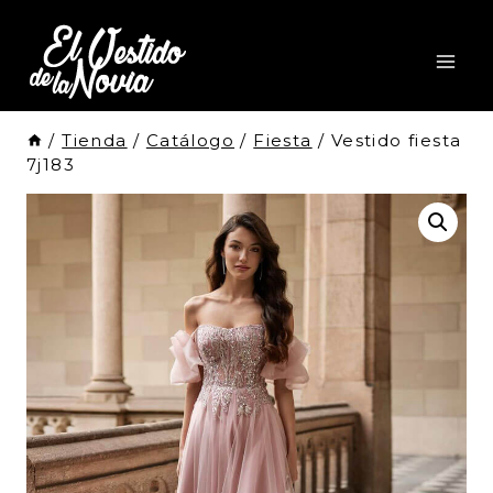
Saltar
al
Contenido
/
Tienda
/
Catálogo
/
Fiesta
/
Vestido fiesta
7j183